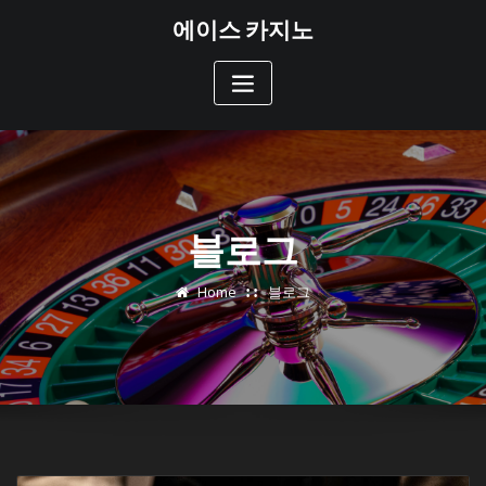
Skip
에이스 카지노
to
content
블로그
Home
블로그